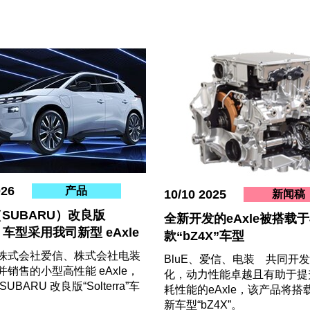
026
产品
10/10 2025
新闻稿
SUBARU）改良版
全新开发的eAxle被搭载
rra 车型采用我司新型 eAxle
款“bZ4X”车型
株式会社爱信、株式会社电装
BluE、爱信、电装 共同开
销售的小型高性能 eAxle，
化，动力性能卓越且有助于提
UBARU 改良版“Solterra”车
耗性能的eAxle，该产品将搭
新车型“bZ4X”。