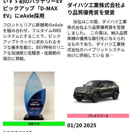
いすゞ初のバッテリーEV
ダイハツ工業株式会社よ
ピックアップ「D-MAX
り品質優秀賞を受賞
EV」にeAxle採用
当社はこの度、ダイハツ工業
フロントとリアに新開発のeAxle
株式会社より品質優秀賞を受賞
を組み合わせ、フルタイム4WD
しました。 この賞は、納入品質
システムとすることで、ピック
実績の優秀な取引先に与えられ
アップトラックに求められるタ
るものであり、ダイハツ工業株
フな基本性能と、BEV特有のリニ
式会社のハイブリットシステム
アな加速感と低騒音・低振動の
向けに供給している 当…
両立に貢献。
プレスリリース
01/20 2025
お知らせ