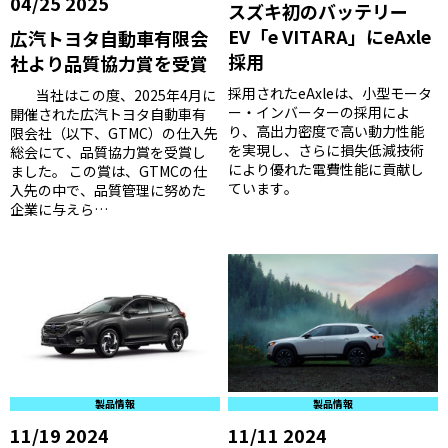
04/25 2025
スズキ初のバッテリー
EV「e VITARA」にeAxle
広汽トヨタ自動車有限会
採用
社より品質協力賞を受賞
採用されたeAxleは、小型モータ
当社はこの度、2025年4月に
ー・インバーターの採用によ
開催された広汽トヨタ自動車有
り、高出力密度で高い動力性能
限会社（以下、GTMC）の仕入先
を実現し、さらに損失低減技術
総会にて、品質協力賞を受賞し
により優れた電費性能に貢献し
ました。 この賞は、GTMCの仕
ています。
入先の中で、品質管理に努めた
企業に与えら…
製品情報
製品情報
11/19 2024
11/11 2024