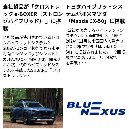
当社製品が「クロストレ
トヨタハイブリッドシス
ック e-BOXER（ストロン
テムが北米マツダ
グハイブリッド） 」に搭
「Mazda CX-50」に搭載
載
当社が販売するハイブリッドシ
ステムが、中国市場に引き続き
当社製品が使用されているトヨ
2024年11月に米国国内で発売さ
タハイブリットシステムと
れた北米マツダ「Mazda CX-
SUBARUのコア技術である水平
50」に搭載されました。 今回搭
対向エンジンおよびシンメトリ
載された製品は、「走る歓び」
カルAWDとを 融合させ、開発さ
を実現す…
れた次世代のハイブリッドシス
テムを搭載したSUBARU「 クロ
ストレック e…