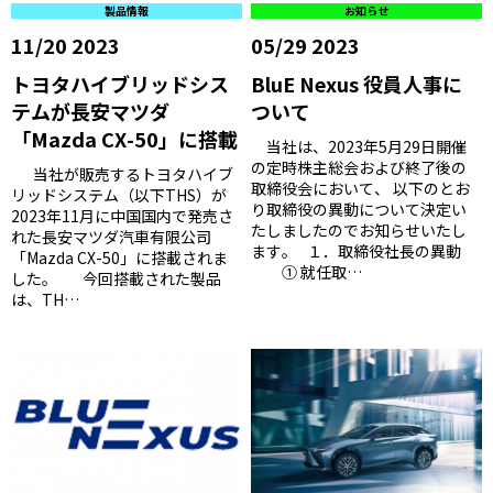
製品情報
お知らせ
11/20 2023
05/29 2023
トヨタハイブリッドシス
BluE Nexus 役員人事に
テムが長安マツダ
ついて
「Mazda CX-50」に搭載
当社は、2023年5月29日開催
の定時株主総会および終了後の
当社が販売するトヨタハイブ
取締役会において、 以下のとお
リッドシステム（以下THS）が
り取締役の異動について決定い
2023年11月に中国国内で発売さ
たしましたのでお知らせいたし
れた長安マツダ汽車有限公司
ます。 １．取締役社長の異動
「Mazda CX-50」に搭載されま
① 就任取…
した。 今回搭載された製品
は、TH…