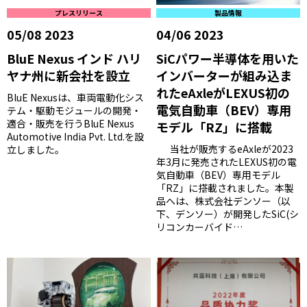
プレスリリース
製品情報
05/08 2023
04/06 2023
BluE Nexus インド ハリ
SiCパワー半導体を用いた
ヤナ州に新会社を設立
インバーターが組み込ま
れたeAxleがLEXUS初の
BluE Nexusは、車両電動化シス
電気自動車（BEV）専用
テム・駆動モジュールの開発・
適合・販売を行うBluE Nexus
モデル「RZ」に搭載
Automotive India Pvt. Ltd.を設
当社が販売するeAxleが2023
立しました。
年3月に発売されたLEXUS初の電
気自動車（BEV）専用モデル
「RZ」に搭載されました。本製
品へは、株式会社デンソー（以
下、デンソー）が開発したSiC(シ
リコンカーバイド…