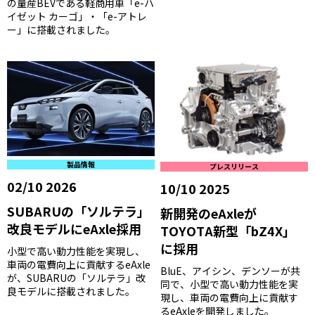
の量産BEVである軽商用車「e-ハ
イゼット カーゴ」・「e-アトレ
ー」に搭載されました。
製品情報
プレスリリース
02/10 2026
10/10 2025
SUBARUの「ソルテラ」
新開発のeAxleが
改良モデルにeAxle採用
TOYOTA新型「bZ4X」
に採用
小型で高い動力性能を実現し、
車両の電費向上に貢献するeAxle
BluE、アイシン、デンソーが共
が、SUBARUの「ソルテラ」改
同で、小型で高い動力性能を実
良モデルに搭載されました。
現し、車両の電費向上に貢献す
るeAxleを開発しました。