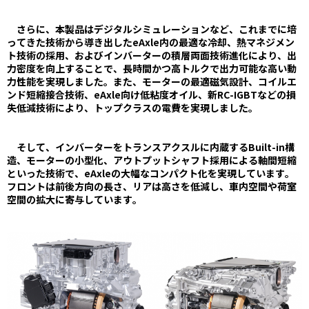
さらに、本製品はデジタルシミュレーションなど、これまでに培
ってきた技術から導き出したeAxle内の最適な冷却、熱マネジメン
ト技術の採用、およびインバーターの積層両面技術進化により、出
力密度を向上することで、長時間かつ高トルクで出力可能な高い動
力性能を実現しました。また、モーターの最適磁気設計、コイルエ
ンド短縮接合技術、eAxle向け低粘度オイル、新RC-IGBTなどの損
失低減技術により、トップクラスの電費を実現しました。
そして、インバーターをトランスアクスルに内蔵するBuilt-in構
造、モーターの小型化、アウトプットシャフト採用による軸間短縮
といった技術で、eAxleの大幅なコンパクト化を実現しています。
フロントは前後方向の長さ、リアは高さを低減し、車内空間や荷室
空間の拡大に寄与しています。