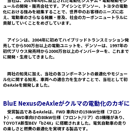
当社は、2019年4月に設立された電動化システム・電動駆動モジ
ュールの開発・販売会社です。アイシンとデンソー、トヨタの電動
化における強みを結集することで、世界中のお客様のニーズに応
え、電動車のさらなる発展・普及、社会のカーボンニュートラルに
貢献していくことをめざしています。
アイシンは、2004年に初めてハイブリッドトランスミッション発
売してから500万台以上の電動ユニットを、デンソーは、1997年の
初代プリウス発売時から2000万台以上のインバーターを、これまで
に開発・生産してきました。
両社の知見に加え、当社の各コンポーネントの最適化やモジュー
ル化に関する知見、車両への適合力を生かすことで、当社として初
のeAxleを開発しました。
BluE NexusのeAxleがクルマの電動化のカギに
受賞製品であるeAxleは、FWD 車向けの150kW仕様（フロン
ト）、4WD車向けの80kW仕様（フロント/リア）の3機種があり、
TOYOTA新型BEV「bZ4X」に搭載されました。電気自動車の走り
の楽しさと燃費の最適化を実現する製品です。